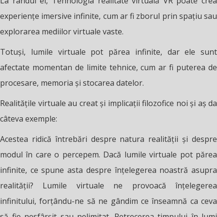
La rândul ei, Tehnologia realitate virtuală VR poate crea
experiențe imersive infinite, cum ar fi zborul prin spațiu sau
explorarea mediilor virtuale vaste.
Totuși, lumile virtuale pot părea infinite, dar ele sunt
afectate momentan de limite tehnice, cum ar fi puterea de
procesare, memoria și stocarea datelor.
Realitățile virtuale au creat
ș
i implicații filozofice noi și aș da
câteva exemple:
Acestea ridică întrebări despre natura realității și despre
modul în care o percepem. Dacă lumile virtuale pot părea
infinite, ce spune asta despre înțelegerea noastră asupra
realității? Lumile virtuale ne provoacă înțelegerea
infinitului, forțându-ne să ne gândim ce înseamnă ca ceva
să fie nesfârșit sau nelimitat. Petrecerea timpului în lumi