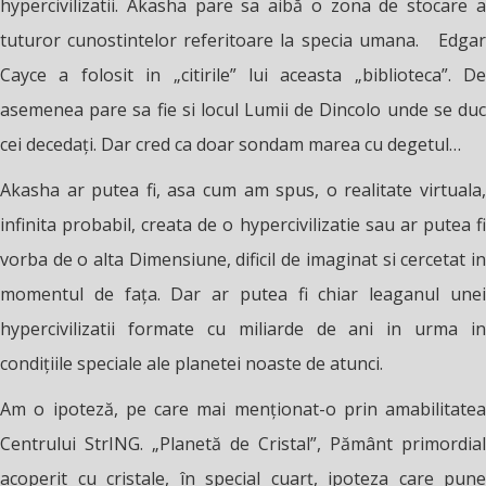
hypercivilizatii. Akasha pare sa aibă o zona de stocare a
tuturor cunostintelor referitoare la specia umana. Edgar
Cayce a folosit in „citirile” lui aceasta „biblioteca”. De
asemenea pare sa fie si locul Lumii de Dincolo unde se duc
cei decedați. Dar cred ca doar sondam marea cu degetul…
Akasha ar putea fi, asa cum am spus, o realitate virtuala,
infinita probabil, creata de o hypercivilizatie sau ar putea fi
vorba de o alta Dimensiune, dificil de imaginat si cercetat in
momentul de fața. Dar ar putea fi chiar leaganul unei
hypercivilizatii formate cu miliarde de ani in urma in
condițiile speciale ale planetei noaste de atunci.
Am o ipoteză, pe care mai menționat-o prin amabilitatea
Centrului StrING. „Planetă de Cristal”, Pământ primordial
acoperit cu cristale, în special cuarț, ipoteza care pune