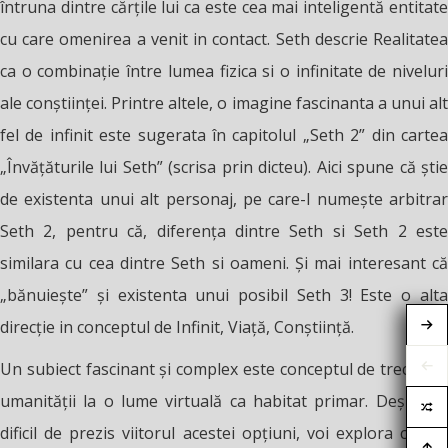
întruna dintre cărțile lui ca este cea mai inteligentă entitate
cu care omenirea a venit in contact. Seth descrie Realitatea
ca o combinație între lumea fizica si o infinitate de niveluri
ale conștiinței. Printre altele, o imagine fascinanta a unui alt
fel de infinit este sugerata în capitolul „Seth 2” din cartea
„Învățăturile lui Seth” (scrisa prin dicteu). Aici spune că știe
de existenta unui alt personaj, pe care-l numește arbitrar
Seth 2, pentru c
ă
, diferența dintre Seth si Seth 2 est
similara cu cea dintre Seth si oameni. Și mai interesant că
„bănuiește” și existenta unui posibil Seth 3! Este o alta
direcție in conceptul de Infinit, Viață, Conștiință.
Un subiect fascinant și complex este conceptul de trecere a
umanității la o lume virtuală ca habitat primar. Deși este
dificil de prezis viitorul acestei opțiuni, voi explora câteva