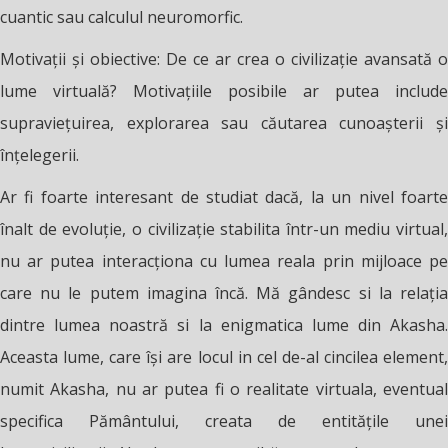
cuantic sau calculul neuromorfic.
Motivații și obiective: De ce ar crea o civilizație avansată o
lume virtuală? Motivațiile posibile ar putea include
supraviețuirea, explorarea sau căutarea cunoașterii și
înțelegerii.
Ar fi foarte interesant de studiat dacă, la un nivel foarte
înalt de evoluție, o civilizație stabilita într-un mediu virtual,
nu ar putea interacționa cu lumea reala prin mijloace pe
care nu le putem imagina încă. Mă gândesc si la relația
dintre lumea noastră si la enigmatica lume din Akasha.
Aceasta lume, care își are locul in cel de-al cincilea element,
numit Akasha, nu ar putea fi o realitate virtuala, eventual
specifica Pământului, creata de entitățile unei