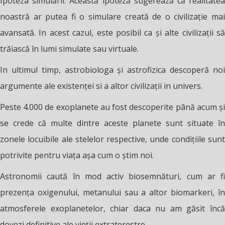
Ipoteza simulării: Această ipoteză sugerează că realitatea
noastră ar putea fi o simulare creată de o civilizație mai
avansată. In acest cazul, este posibil ca și alte civilizații să
trăiască în lumi simulate sau virtuale.
In ultimul timp, astrobiologa și astrofizica descoperă noi
argumente ale existenței si a altor civilizații in univers.
Peste 4.000 de exoplanete au fost descoperite până acum și
se crede că multe dintre aceste planete sunt situate în
zonele locuibile ale stelelor respective, unde condițiile sunt
potrivite pentru viața așa cum o știm noi.
Astronomii caută în mod activ biosemnături, cum ar fi
prezența oxigenului, metanului sau a altor biomarkeri, în
atmosferele exoplanetelor, chiar daca nu am găsit încă
dovezi definitive ale vieții extraterestre.