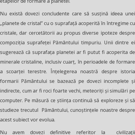
etapelor de formare a planetei.
Nu există dovezi concludente care să susțină ideea unei
„planete de cristal” cu o suprafață acoperită în întregime cu
cristale, dar cercetătorii au propus diverse ipoteze despre
compoziția suprafeței Pământului timpuriu. Unii dintre ei
sugerează că suprafața planetei ar fi putut fi acoperita de
minerale cristaline, inclusiv cuarț, în perioadele de formare
a scoarței terestre. Înțelegerea noastră despre istoria
formarii Pământului se bazează pe dovezi incomplete și
indirecte, cum ar fi roci foarte vechi, meteoriți și simulări pe
computer. Pe măsură ce știința continuă să exploreze și să
studieze trecutul Pământului, cunoștințele noastre despre
acest subiect vor evolua.
Nu avem dovezi definitive referitor la civilizații