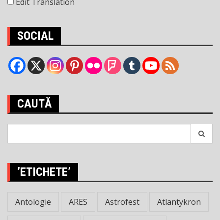
Edit Translation
SOCIAL
CAUTĂ
Search
for:
’ETICHETE’
Antologie
ARES
Astrofest
Atlantykron