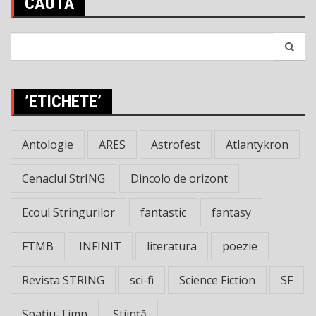
CAUTĂ
Search
for:
’ETICHETE’
Antologie
ARES
Astrofest
Atlantykron
Cenaclul StrING
Dincolo de orizont
Ecoul Stringurilor
fantastic
fantasy
FTMB
INFINIT
literatura
poezie
Revista STRING
sci-fi
Science Fiction
SF
Spațiu-Timp
Știință