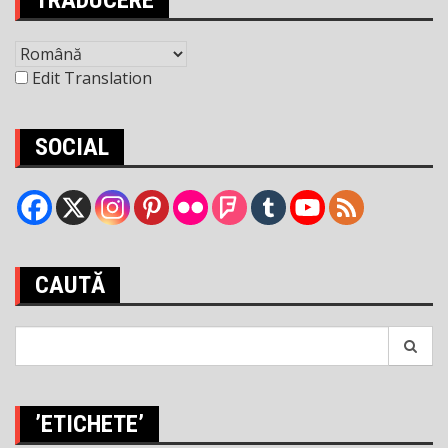
TRADUCERE
Edit Translation
SOCIAL
CAUTĂ
Search
for:
’ETICHETE’