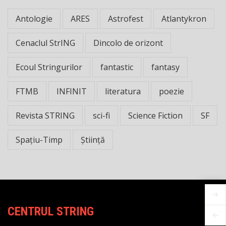
Antologie
ARES
Astrofest
Atlantykron
Cenaclul StrING
Dincolo de orizont
Ecoul Stringurilor
fantastic
fantasy
FTMB
INFINIT
literatura
poezie
Revista STRING
sci-fi
Science Fiction
SF
Spațiu-Timp
Știință
CENTRUL STRING