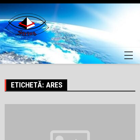
Skip
to
content
ETICHETĂ:
ARES