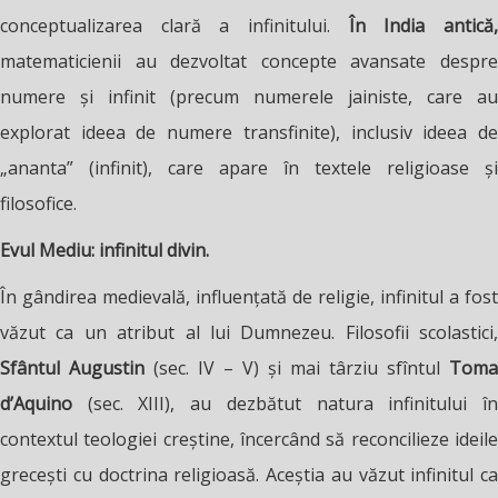
conceptualizarea clară a infinitului.
În India antică
matematicienii au dezvoltat concepte avansate despre
numere și infinit (precum numerele jainiste, care au
explorat ideea de numere transfinite), inclusiv ideea de
„ananta” (infinit), care apare în textele religioase și
filosofice.
Evul Mediu: infinitul divin.
În gândirea medievală, influențată de religie, infinitul a fost
văzut ca un atribut al lui Dumnezeu. Filosofii scolastici,
Sfântul Augustin
(sec. IV – V) și mai târziu sfîntul
Toma
d’Aquino
(sec. XIII), au dezbătut natura infinitului î
contextul teologiei creștine, încercând să reconcilieze ideile
grecești cu doctrina religioasă. Aceștia au văzut infinitul ca