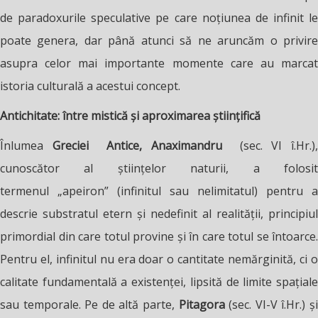
de paradoxurile speculative pe care noțiunea de infinit le
poate genera, dar până atunci să ne aruncăm o privire
asupra celor mai importante momente care au marcat
istoria culturală a acestui concept.
Antichitate: între mistică și aproximarea științifică
Înlumea
Greciei Antice, Anaximandru
(sec. VI î.Hr.),
cunoscător al științelor naturii, a folosit
termenul „apeiron” (infinitul sau nelimitatul) pentru a
descrie substratul etern și nedefinit al realității, principiul
primordial din care totul provine și în care totul se întoarce.
Pentru el, infinitul nu era doar o cantitate nemărginită, ci o
calitate fundamentală a existenței, lipsită de limite spațiale
sau temporale. Pe de altă parte,
Pitagora
(sec. VI-V î.Hr.) ș