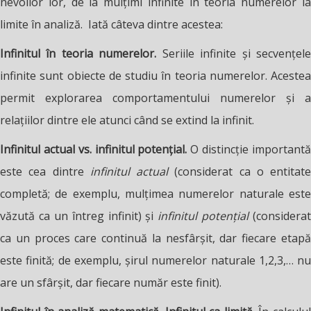
nevoilor lor, de la mulțimi infinite în teoria numerelor la
limite în analiză. Iată câteva dintre acestea:
Infinitul în teoria numerelor.
Seriile infinite și secvențel
infinite sunt obiecte de studiu în teoria numerelor. Acestea
permit explorarea comportamentului numerelor și a
relațiilor dintre ele atunci când se extind la infinit.
Infinitul actual vs. infinitul potențial.
O distincție important
este cea dintre
infinitul actual
(considerat ca o entitate
completă; de exemplu, mulțimea numerelor naturale este
văzută ca un întreg infinit) și
infinitul potențial
(considerat
ca un proces care continuă la nesfârșit, dar fiecare etapă
este finită; de exemplu, șirul numerelor naturale 1,2,3,… nu
are un sfârșit, dar fiecare număr este finit).