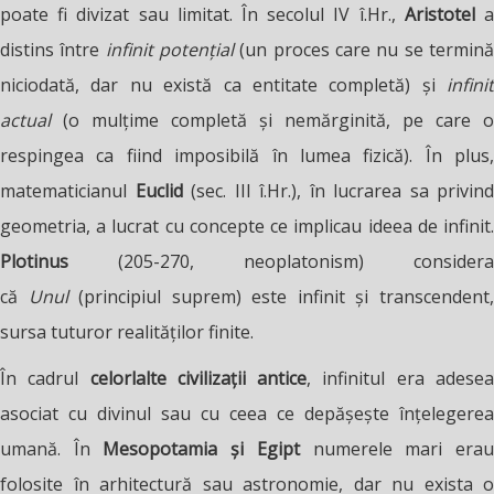
poate fi divizat sau limitat. În secolul IV î.Hr.,
Aristotel
distins între
infinit potențial
(un proces care nu se termin
niciodată, dar nu există ca entitate completă) și
infinit
actual
(o mulțime completă și nemărginită, pe care o
respingea ca fiind imposibilă în lumea fizică). În plus,
matematicianul
Euclid
(sec. III î.Hr.), în lucrarea sa privind
geometria, a lucrat cu concepte ce implicau ideea de infinit.
Plotinus
(205-270, neoplatonism) considera
că
Unul
(principiul suprem) este infinit și transcendent
sursa tuturor realităților finite.
În cadrul
celorlalte civilizații antice
, infinitul era adese
asociat cu divinul sau cu ceea ce depășește înțelegerea
umană. În
Mesopotamia și Egipt
numerele mari era
folosite în arhitectură sau astronomie, dar nu exista o