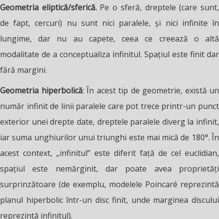
Geometria eliptică/sferică.
Pe o sferă, dreptele (care sunt
de fapt, cercuri) nu sunt nici paralele, și nici infinite în
lungime, dar nu au capete, ceea ce creează o altă
modalitate de a conceptualiza infinitul. Spațiul este finit dar
fără margini.
Geometria hiperbolică
: În acest tip de geometrie, există un
număr infinit de linii paralele care pot trece printr-un punct
exterior unei drepte date, dreptele paralele diverg la infinit,
iar suma unghiurilor unui triunghi este mai mică de 180°. În
acest context, „infinitul” este diferit față de cel euclidian,
spațiul este nemărginit, dar poate avea proprietăți
surprinzătoare (de exemplu, modelele Poincaré reprezintă
planul hiperbolic într-un disc finit, unde marginea discului
reprezintă infinitul).