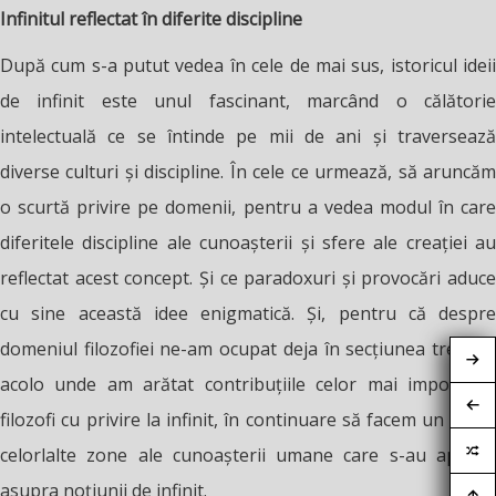
Infinitul reflectat în diferite discipline
După cum s-a putut vedea în cele de mai sus, istoricul ideii
de infinit este unul fascinant, marcând o călătorie
intelectuală ce se întinde pe mii de ani și traversează
diverse culturi și discipline. În cele ce urmează, să aruncăm
o scurtă privire pe domenii, pentru a vedea modul în care
diferitele discipline ale cunoașterii și sfere ale creației au
reflectat acest concept. Și ce paradoxuri și provocări aduce
cu sine această idee enigmatică. Și, pentru că despre
domeniul filozofiei ne-am ocupat deja în secțiunea trecută,
acolo unde am arătat contribuțiile celor mai importanți
filozofi cu privire la infinit, în continuare să facem un tur al
celorlalte zone ale cunoașterii umane care s-au aplecat
asupra noțiunii de infinit.