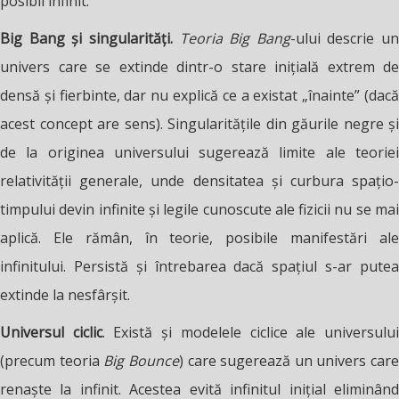
posibil infinit.
Big Bang și singularități.
Teoria Big Bang
-ului descrie un
univers care se extinde dintr-o stare inițială extrem de
densă și fierbinte, dar nu explică ce a existat „înainte” (dacă
acest concept are sens). Singularitățile din găurile negre și
de la originea universului sugerează limite ale teoriei
relativității generale, unde densitatea și curbura spațio-
timpului devin infinite și legile cunoscute ale fizicii nu se mai
aplică. Ele rămân, în teorie, posibile manifestări ale
infinitului. Persistă și întrebarea dacă spațiul s-ar putea
extinde la nesfârșit.
Universul ciclic
. Există și modelele ciclice ale universulu
(precum teoria
Big Bounce
) care sugerează un univers care
renaște la infinit. Acestea evită infinitul inițial eliminând