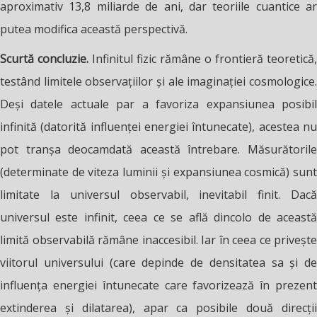
aproximativ 13,8 miliarde de ani, dar teoriile cuantice ar
putea modifica această perspectivă.
Scurtă concluzie.
Infinitul fizic rămâne o frontieră teoretică,
testând limitele observațiilor și ale imaginației cosmologice.
Deși datele actuale par a favoriza expansiunea posibil
infinită (datorită influenței energiei întunecate), acestea nu
pot tranșa deocamdată această întrebare. Măsurătorile
(determinate de viteza luminii și expansiunea cosmică) sunt
limitate la universul observabil, inevitabil finit. Dacă
universul este infinit, ceea ce se află dincolo de această
limită observabilă rămâne inaccesibil. Iar în ceea ce privește
viitorul universului (care depinde de densitatea sa și de
influența energiei întunecate care favorizează în prezent
extinderea și dilatarea), apar ca posibile două direcții