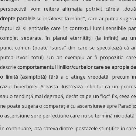
perspectivă, vom reitera afirmația potrivit căreia „două
drepte paralele
se întâlnesc la infinit”, care ar putea suger
faptul că și entitățile care în contextul lumii sensibile par
complet separate, în planul eternității (la infinit) au un
punct comun (poate “sursa” din care se speculează că ar
putea izvorî totul). Un alt exemplu ar fi propoziția care
descrie
comportamentul liniilor/curbelor care se apropie d
o limită (asimptotă)
fără a o atinge vreodată, precum î
cazul hiperbolei. Aceasta ilustrează infinitul ca un proces
sau o tendință mai degrabă, decât ca pe un “loc” fix, ceea ce
ne poate sugera o comparație cu ascensiunea spre Paradis:
o ascensiune spre perfecțiune care nu se termină niciodată.
În continuare, iată câteva dintre ipostazele științifice în care