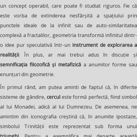
un concept operabil, care poate fi studiat riguros. Fie că
este vorba de extinderea nesfârșită a spațiului prin
punctele ideale de la infinit sau de auto-similaritatea
complexă a fractalilor, geometria transformă infinitul dintr-
o idee pur speculativă într-un
instrument de explorarea a
realității
. În plus, ar mai trebui adus în discuție și
semnificația filozofică și metafizică
a anumitor forme sa
enunțuri din geometrie.
În primul rând, am putea aminti de faptul că, în diferite
sisteme de gândire,
cercul
este formă perfectă, fiind simbol
al lui Monadei, adică al lui Dumnezeu. De asemenea, ne
amintim din iconografia creștină că, în anumite ipostaze,
simbolul Trinității este reprezentat sub forma unui
triunghi
. Pentru a exemplifica mai departe această