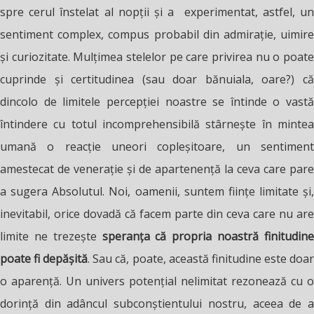
spre cerul înstelat al nopții și a experimentat, astfel, un
sentiment complex, compus probabil din admirație, uimire
și curiozitate. Mulțimea stelelor pe care privirea nu o poate
cuprinde și certitudinea (sau doar bănuiala, oare?) că
dincolo de limitele percepției noastre se întinde o vastă
întindere cu totul incomprehensibilă stârnește în mintea
umană o reacție uneori copleșitoare, un sentiment
amestecat de venerație și de apartenență la ceva care pare
a sugera Absolutul. Noi, oamenii, suntem ființe limitate și,
inevitabil, orice dovadă că facem parte din ceva care nu are
limite ne trezește
speranța că propria noastră finitudin
poate fi depășită
. Sau că, poate, această finitudine este doa
o aparență. Un univers potențial nelimitat rezonează cu o
dorință din adâncul subconștientului nostru, aceea de a