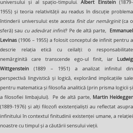
universului și al spațio-timpului.
Albert Einstein
(1879
1955) și teoria relativității au readus în discuție problema
întinderii universului: este acesta
finit dar nemărginit
(ca o
sferă) sau
cu adevărat infinit
? Pe de altă parte,
Emmanue
Levinas
(1906 – 1955) a folosit conceptul de infinit pentru 
descrie relația etică cu ceilalți: o responsabilitate
nemărginită care transcende ego-ul finit, iar
Ludwig
Wittgenstein
(1889 – 1951) a analizat infinitul din
perspectivă lingvistică și logică, explorând implicațiile sale
pentru matematica și filosofia analitică (prin prisma logicii și
a filosofiei limbajului). Pe de altă parte,
Martin
Heidegge
(1889-1976) și alți filozofi existențialiști au reflectat asupra
infinitului în contextul finitudinii existenței umane, a relației
noastre cu timpul și a căutării sensului vieții.