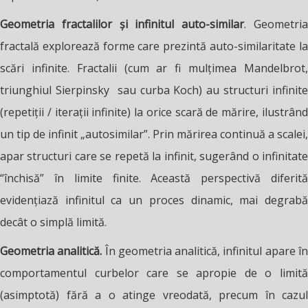
Geometria fractalilor și infinitul auto-similar
. Geometri
fractală explorează forme care prezintă auto-similaritate la
scări infinite. Fractalii (cum ar fi mulțimea Mandelbrot,
triunghiul Sierpinsky sau curba Koch) au structuri infinite
(repetiții / iterații infinite) la orice scară de mărire, ilustrând
un tip de infinit „autosimilar”. Prin mărirea continuă a scalei,
apar structuri care se repetă la infinit, sugerând o infinitate
“închisă” în limite finite. Această perspectivă diferită
evidențiază infinitul ca un proces dinamic, mai degrabă
decât o simplă limită.
Geometria analitică.
În geometria analitică,
infinitul apare î
comportamentul curbelor care se apropie de o limită
(asimptotă) fără a o atinge vreodată, precum în cazul