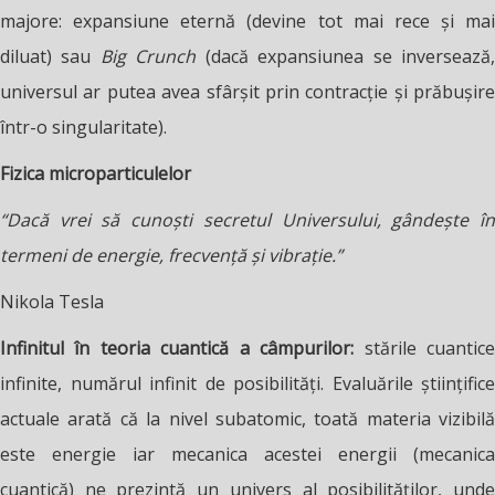
majore: expansiune eternă (devine tot mai rece și mai
diluat) sau
Big Crunch
(dacă expansiunea se inversează
universul ar putea avea sfârșit prin contracție și prăbușire
într-o singularitate).
Fizica microparticulelor
“Dacă vrei să cunoști secretul Universului, gândește în
termeni de energie, frecvență și vibrație.”
Nikola Tesla
Infinitul în teoria cuantică a câmpurilor:
stările cuantic
infinite, numărul infinit de posibilități. Evaluările științifice
actuale arată că la nivel subatomic, toată materia vizibilă
este energie iar mecanica acestei energii (mecanica
cuantică) ne prezintă un univers al posibilităților, unde