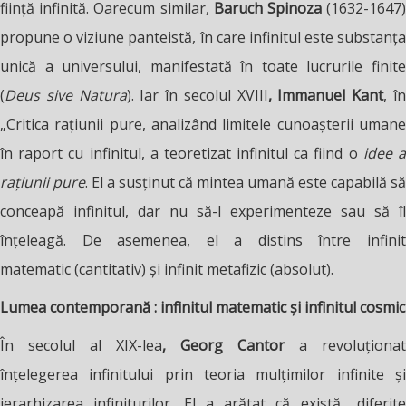
ființă infinită. Oarecum similar,
Baruch Spinoza
(1632-1647
propune o viziune panteistă, în care infinitul este substanța
unică a universului, manifestată în toate lucrurile finite
(
Deus sive Natura
). Iar în secolul XVIII
, Immanuel Kant
, î
„Critica rațiunii pure, analizând limitele cunoașterii umane
în raport cu infinitul, a teoretizat infinitul ca fiind o
idee 
rațiunii pure
. El a susținut că mintea umană este capabilă să
conceapă infinitul, dar nu să-l experimenteze sau să îl
înțeleagă. De asemenea, el a distins între infinit
matematic (cantitativ) și infinit metafizic (absolut).
Lumea contemporană : infinitul matematic și infinitul cosmic
În secolul al XIX-lea
,
Georg Cantor
a revoluționat
înțelegerea infinitului prin teoria mulțimilor infinite și
ierarhizarea infiniturilor. El a arătat că există „diferite