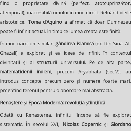
fiind o proprietate divină (perfect, atotcuprinzător,
atemporal), inaccesibilă omului în mod direct. Reluând ideile
aristotelice,
Toma d’Aquino
a afirmat că doar Dumnezeu
poate fi infinit actual, în timp ce lumea creată este finită.
În mod oarecum similar,
gândirea islamică
(ex. Ibn Sina, Al
Ghazali) a explorat și ea ideea de infinit în contextul
divinității și al structurii universului. Pe de altă parte,
matematicienii indieni
, precum Aryabhata (sec.V), au
introdus concepte precum zero și numere foarte mari,
pregătind terenul pentru o abordare mai abstractă.
Renaștere și Epoca Modernă: revoluția științifică
Odată cu Renașterea, infinitul începe să fie explorat
sistematic. În secolul XVI,
Nicolas Copernic
și
Giordan