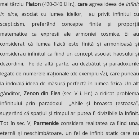
mai târziu
Platon
(420-340 î.Hr.),
care
agrea ideea de
infini
în sine
, asociat cu lumea ideilor, au privit infinitul cu
scepticism, preferând concepte finite și proporții
matematice ca expresii ale armoniei cosmice. Ei au
considerat că lumea fizică este finită și armonioasă și
considerau infinitul ca fiind un concept asociat haosului și
dezordinii. Pe de altă parte, au dezbătut și paradoxurile
legate de numerele iraționale (de exemplu √2), care puneau
la îndoială ideea de măsură perfectă în lumea fizică. Un alt
gânditor,
Zenon din Elea
(sec. V î. Hr.) a ridicat problem
infinitului prin paradoxul „Ahile și broasca țestoasă”,
sugerând că spațiul și timpul ar putea fi divizibile la infinit.
Tot în sec. V,
Parmenide
considera realitatea ca fiind una
eternă și neschimbătoare, un fel de infinit static care nu