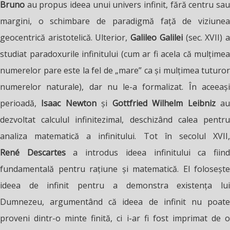
Bruno
au propus ideea unui univers infinit, fără centru sau
margini, o schimbare de paradigmă față de viziunea
geocentrică aristotelică. Ulterior,
Galileo Galilei
(sec. XVII) 
studiat paradoxurile infinitului (cum ar fi acela că mulțimea
numerelor pare este la fel de „mare” ca și mulțimea tuturor
numerelor naturale), dar nu le-a formalizat. În aceeași
perioadă,
Isaac Newton
și
Gottfried Wilhelm Leibniz
a
dezvoltat calculul infinitezimal, deschizând calea pentru
analiza matematică a infinitului. Tot în secolul XVII,
René
Descartes
a introdus ideea infinitului ca fiin
fundamentală pentru rațiune și matematică. El folosește
ideea de infinit pentru a demonstra existența lui
Dumnezeu, argumentând că ideea de infinit nu poate
proveni dintr-o minte finită, ci i-ar fi fost imprimat de o