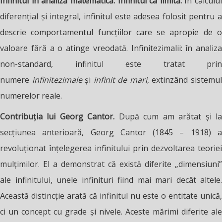
Infinitul în analiză matematică. Infinitul ca limită.
În calculul
diferențial și integral, infinitul este adesea folosit pentru a
descrie comportamentul funcțiilor care se apropie de o
valoare fără a o atinge vreodată. Infinitezimalii: în analiza
non-standard, infinitul este tratat prin
numere
infinitezimale
și
infinit de mari
, extinzând sistemu
numerelor reale.
Contribuția lui Georg Cantor.
După cum am arătat și l
secțiunea anterioară, Georg Cantor (1845 – 1918) a
revoluționat înțelegerea infinitului prin dezvoltarea teoriei
mulțimilor. El a demonstrat că există diferite „dimensiuni”
ale infinitului, unele infinituri fiind mai mari decât altele.
Această distincție arată că infinitul nu este o entitate unică,
ci un concept cu grade și nivele. Aceste mărimi diferite ale