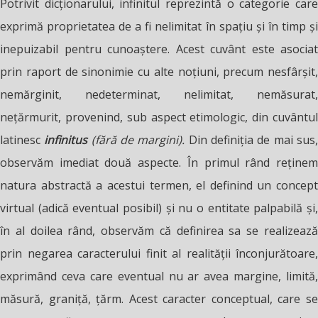
Potrivit dicționarului, infinitul reprezintă o categorie care
exprimă proprietatea de a fi nelimitat în spațiu și în timp și
inepuizabil pentru cunoaștere. Acest cuvânt este asociat
prin raport de sinonimie cu alte noțiuni, precum nesfârșit,
nemărginit, nedeterminat, nelimitat, nemăsurat,
nețărmurit, provenind, sub aspect etimologic, din cuvântul
latinesc
infinitus
(fără de margini).
Din definiția de mai sus
observăm imediat două aspecte. În primul rând reținem
natura abstractă a acestui termen, el definind un concept
virtual (adică eventual posibil) și nu o entitate palpabilă și,
în al doilea rând, observăm că definirea sa se realizează
prin negarea caracterului finit al realității înconjurătoare,
exprimând ceva care eventual nu ar avea margine, limită,
măsură, graniță, țărm. Acest caracter conceptual, care se