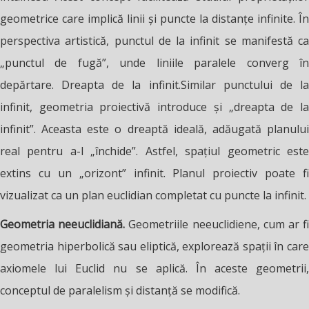
geometrice care implică linii și puncte la distanțe infinite. În
perspectiva artistică, punctul de la infinit se manifestă ca
„punctul de fugă”, unde liniile paralele converg în
depărtare. Dreapta de la infinit.Similar punctului de la
infinit, geometria proiectivă introduce și „dreapta de la
infinit”. Aceasta este o dreaptă ideală, adăugată planului
real pentru a-l „închide”. Astfel, spațiul geometric este
extins cu un „orizont” infinit. Planul proiectiv poate fi
vizualizat ca un plan euclidian completat cu puncte la infinit.
Geometria neeuclidiană.
Geometriile neeuclidiene, cum ar f
geometria hiperbolică sau eliptică, explorează spații în care
axiomele lui Euclid nu se aplică. În aceste geometrii,
conceptul de paralelism și distanță se modifică.