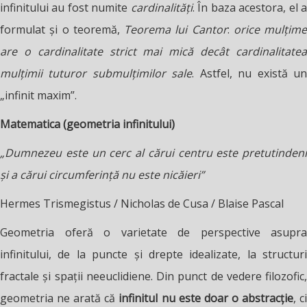
infinitului au fost numite
cardinalități
. În baza acestora, el 
formulat și o teoremă,
Teorema lui Cantor
:
orice mulțime
are o cardinalitate strict mai mică decât cardinalitatea
mulțimii tuturor submulțimilor sale
. Astfel, nu există u
„infinit maxim”.
Matematica (geometria infinitului)
„Dumnezeu este un cerc al cărui centru este pretutindeni
și a cărui circumferință nu este nicăieri”
Hermes Trismegistus / Nicholas de Cusa / Blaise Pascal
Geometria oferă o varietate de perspective asupra
infinitului, de la puncte și drepte idealizate, la structuri
fractale și spații neeuclidiene. Din punct de vedere filozofic,
geometria ne arată că
infinitul nu este doar o abstracție
, c