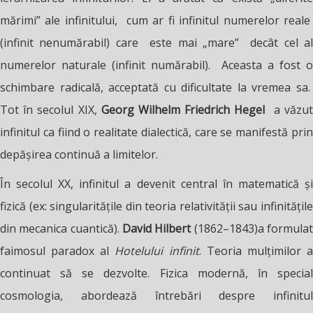
mărimi” ale infinitului, cum ar fi infinitul numerelor reale
(infinit nenumărabil) care este mai „mare” decât cel al
numerelor naturale (infinit numărabil). Aceasta a fost o
schimbare radicală, acceptată cu dificultate la vremea sa.
Tot în secolul XIX,
Georg Wilhelm Friedri
ch
Hegel
a văzu
infinitul ca fiind o realitate dialectică, care se manifestă prin
depășirea continuă a limitelor.
În secolul XX, infinitul a devenit central în matematică și
fizică (ex: singularitățile din teoria relativității sau infinitățile
din mecanica cuantică).
David Hilbert
(1862–1843)a formula
faimosul paradox al
Hotelului infinit
. Teoria mulțimilor 
continuat să se dezvolte. Fizica modernă, în special
cosmologia, abordează întrebări despre infinitul