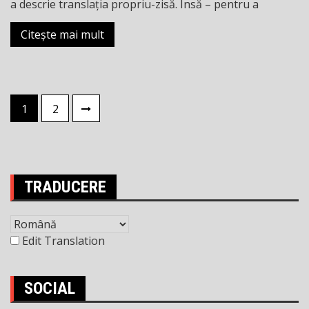
a descrie translaţia propriu-zisă. Însă – pentru a
Citește mai mult
Paginație
1
2
articole
TRADUCERE
Edit Translation
SOCIAL