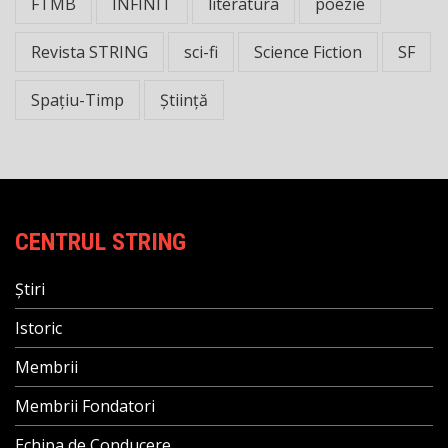
FTMB
INFINIT
literatura
poezie
Revista STRING
sci-fi
Science Fiction
SF
Spațiu-Timp
Știință
CENTRUL STRING
Știri
Istoric
Membrii
Membrii Fondatori
Echipa de Conducere