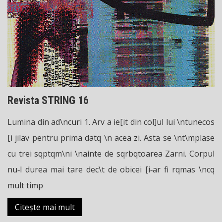
Revista STRING 16
Lumina din ad\ncuri 1. Arv a ie[it din col]ul lui \ntunecos
[i jilav pentru prima datq \n acea zi. Asta se \nt\mplase
cu trei sqptqm\ni \nainte de sqrbqtoarea Zarni. Corpul
nu‑l durea mai tare dec\t de obicei [i‑ar fi rqmas \ncq
mult timp
Citește mai mult