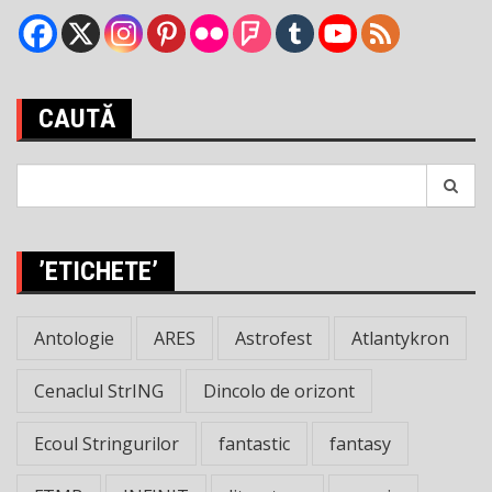
CAUTĂ
Search
for:
’ETICHETE’
Antologie
ARES
Astrofest
Atlantykron
Cenaclul StrING
Dincolo de orizont
Ecoul Stringurilor
fantastic
fantasy