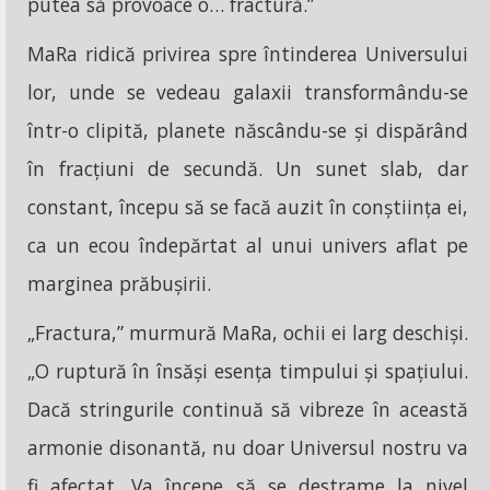
putea să provoace o… fractură.”
MaRa ridică privirea spre întinderea Universului
lor, unde se vedeau galaxii transformându-se
într-o clipită, planete născându-se și dispărând
în fracțiuni de secundă. Un sunet slab, dar
constant, începu să se facă auzit în conștiința ei,
ca un ecou îndepărtat al unui univers aflat pe
marginea prăbușirii.
„Fractura,” murmură MaRa, ochii ei larg deschiși.
„O ruptură în însăși esența timpului și spațiului.
Dacă stringurile continuă să vibreze în această
armonie disonantă, nu doar Universul nostru va
fi afectat. Va începe să se destrame la nivel