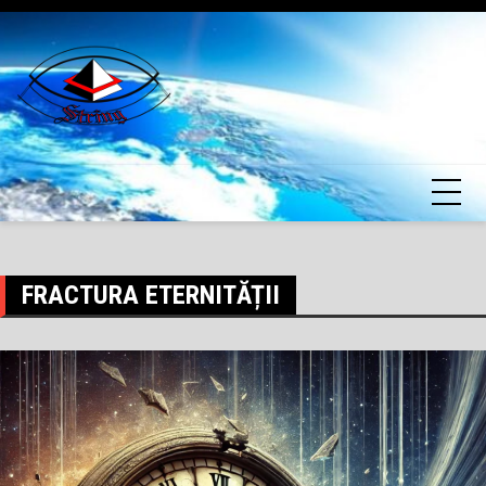
Skip
to
content
FRACTURA ETERNITĂȚII