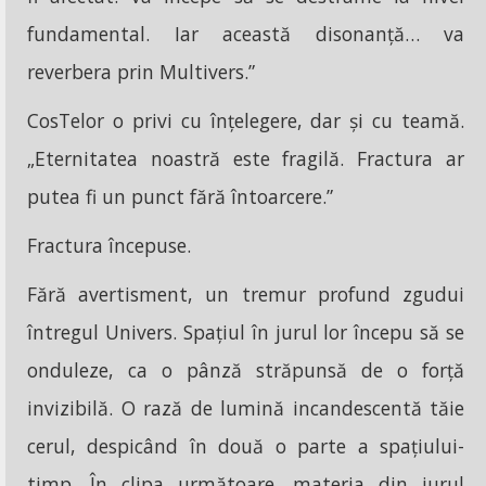
fundamental. Iar această disonanță… va
reverbera prin Multivers.”
CosTelor o privi cu înțelegere, dar și cu teamă.
„Eternitatea noastră este fragilă. Fractura ar
putea fi un punct fără întoarcere.”
Fractura începuse.
Fără avertisment, un tremur profund zgudui
întregul Univers. Spațiul în jurul lor începu să se
onduleze, ca o pânză străpunsă de o forță
invizibilă. O rază de lumină incandescentă tăie
cerul, despicând în două o parte a spațiului-
timp. În clipa următoare, materia din jurul