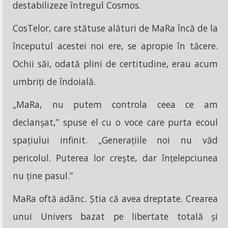
destabilizeze întregul Cosmos.
CosTelor, care stătuse alături de MaRa încă de la
începutul acestei noi ere, se apropie în tăcere.
Ochii săi, odată plini de certitudine, erau acum
umbriți de îndoială.
„MaRa, nu putem controla ceea ce am
declanșat,” spuse el cu o voce care purta ecoul
spațiului infinit. „Generațiile noi nu văd
pericolul. Puterea lor crește, dar înțelepciunea
nu ține pasul.”
MaRa oftă adânc. Știa că avea dreptate. Crearea
unui Univers bazat pe libertate totală și