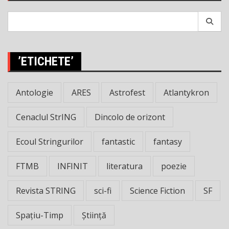
Search
for:
’ETICHETE’
Antologie
ARES
Astrofest
Atlantykron
Cenaclul StrING
Dincolo de orizont
Ecoul Stringurilor
fantastic
fantasy
FTMB
INFINIT
literatura
poezie
Revista STRING
sci-fi
Science Fiction
SF
Spațiu-Timp
Știință