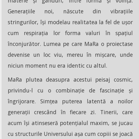
materie și gânduri, între formă și voință.
Generațiile noi, născute din vibrațiile
stringurilor, își modelau realitatea la fel de ușor
cum respirația lor forma valuri în spațiul
înconjurător. Lumea pe care MaRa o proiectase
devenise un loc viu, mereu în mișcare, unde
niciun moment nu era identic cu altul.
MaRa plutea deasupra acestui peisaj cosmic,
privindu-l cu o combinație de fascinație și
îngrijorare. Simțea puterea latentă a noilor
generații crescând în fiecare zi. Tinerii, care
acum își atinseseră potențialul maxim, se jucau
cu structurile Universului așa cum copiii se joacă