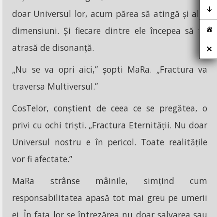
doar Universul lor, acum părea să atingă și alte
dimensiuni. Și fiecare dintre ele începea să fie
atrasă de disonanță.
„Nu se va opri aici,” șopti MaRa. „Fractura va
traversa Multiversul.”
CosTelor, conștient de ceea ce se pregătea, o
privi cu ochi triști. „Fractura Eternității. Nu doar
Universul nostru e în pericol. Toate realitățile
vor fi afectate.”
MaRa strânse mâinile, simțind cum
responsabilitatea apasă tot mai greu pe umerii
ei. În fața lor se întrezărea nu doar salvarea sau