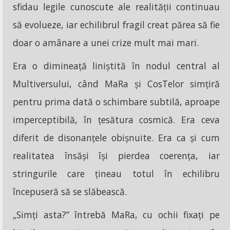
sfidau legile cunoscute ale realității continuau
să evolueze, iar echilibrul fragil creat părea să fie
doar o amânare a unei crize mult mai mari.
Era o dimineață liniștită în nodul central al
Multiversului, când MaRa și CosTelor simțiră
pentru prima dată o schimbare subtilă, aproape
imperceptibilă, în țesătura cosmică. Era ceva
diferit de disonanțele obișnuite. Era ca și cum
realitatea însăși își pierdea coerența, iar
stringurile care țineau totul în echilibru
începuseră să se slăbească.
„Simți asta?” întrebă MaRa, cu ochii fixați pe