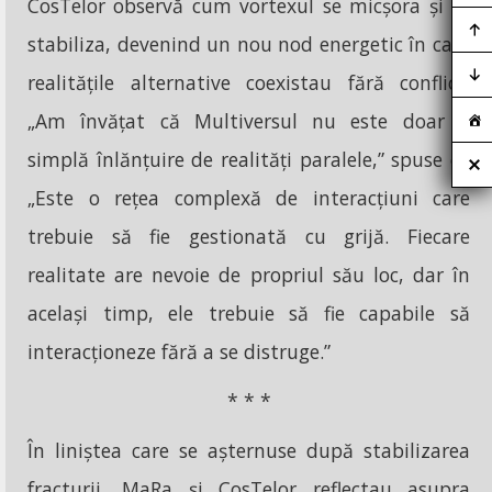
CosTelor observă cum vortexul se micșora și se
stabiliza, devenind un nou nod energetic în care
realitățile alternative coexistau fără conflict.
„Am învățat că Multiversul nu este doar o
simplă înlănțuire de realități paralele,” spuse el.
„Este o rețea complexă de interacțiuni care
trebuie să fie gestionată cu grijă. Fiecare
realitate are nevoie de propriul său loc, dar în
același timp, ele trebuie să fie capabile să
interacționeze fără a se distruge.”
* * *
În liniștea care se așternuse după stabilizarea
fracturii, MaRa și CosTelor reflectau asupra