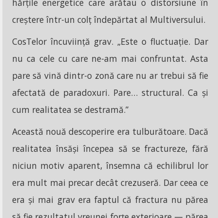
hărțile energetice care arătau o distorsiune în
creștere într-un colț îndepărtat al Multiversului.
CosTelor încuviință grav. „Este o fluctuație. Dar
nu ca cele cu care ne-am mai confruntat. Asta
pare să vină dintr-o zonă care nu ar trebui să fie
afectată de paradoxuri. Pare… structural. Ca și
cum realitatea se destramă.”
Această nouă descoperire era tulburătoare. Dacă
realitatea însăși începea să se fractureze, fără
niciun motiv aparent, însemna că echilibrul lor
era mult mai precar decât crezuseră. Dar ceea ce
era și mai grav era faptul că fractura nu părea
să fie rezultatul vreunei forțe exterioare — părea