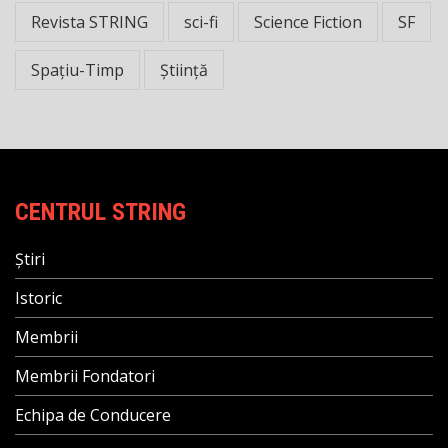
Revista STRING
sci-fi
Science Fiction
SF
Spațiu-Timp
Știință
CENTRUL STRING
Știri
Istoric
Membrii
Membrii Fondatori
Echipa de Conducere