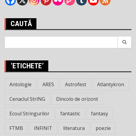
CAUTĂ
Search
for:
’ETICHETE’
Antologie
ARES
Astrofest
Atlantykron
Cenaclul StrING
Dincolo de orizont
Ecoul Stringurilor
fantastic
fantasy
FTMB
INFINIT
literatura
poezie