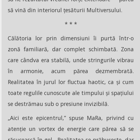
să vină din interiorul țesăturii Multiversului.
* * *
Călătoria lor prin dimensiuni îi purtă într-o
zonă familiară, dar complet schimbată. Zona
care cândva era stabilă, unde stringurile vibrau
în armonie, acum părea dezmembrată.
Realitatea în jurul lor fluctua haotic, ca și cum
toate regulile cunoscute ale timpului și spațiului
se destrămau sub o presiune invizibilă.
„Aici este epicentrul,” spuse MaRa, privind cu
atenție un vortex de energie care părea să se
răsucească în gol. „Realitatea se prăbușește, dar