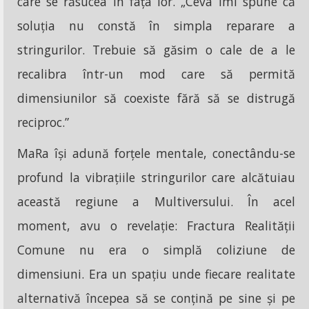
care se răsucea în fața lor. „Ceva îmi spune că
soluția nu constă în simpla reparare a
stringurilor. Trebuie să găsim o cale de a le
recalibra într-un mod care să permită
dimensiunilor să coexiste fără să se distrugă
reciproc.”
MaRa își adună forțele mentale, conectându-se
profund la vibrațiile stringurilor care alcătuiau
această regiune a Multiversului. În acel
moment, avu o revelație: Fractura Realității
Comune nu era o simplă coliziune de
dimensiuni. Era un spațiu unde fiecare realitate
alternativă începea să se conțină pe sine și pe