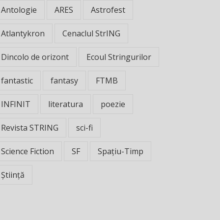
Antologie
ARES
Astrofest
Atlantykron
Cenaclul StrING
Dincolo de orizont
Ecoul Stringurilor
fantastic
fantasy
FTMB
INFINIT
literatura
poezie
Revista STRING
sci-fi
Science Fiction
SF
Spațiu-Timp
Știință