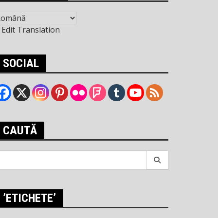
Edit Translation
SOCIAL
CAUTĂ
earch
r:
’ETICHETE’