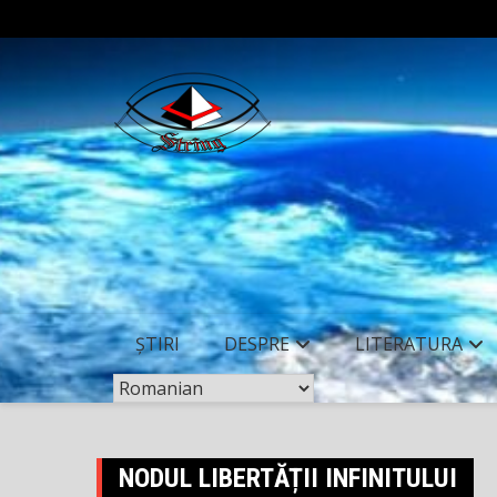
Skip
to
content
ȘTIRI
DESPRE
LITERATURA
NODUL LIBERTĂȚII INFINITULUI