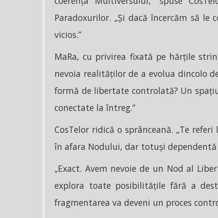
coerența Multiversului,” spuse CosTe
Paradoxurilor. „Și dacă încercăm să le c
vicios.”
MaRa, cu privirea fixată pe hărțile str
nevoia realităților de a evolua dincolo 
formă de libertate controlată? Un spați
conectate la întreg.”
CosTelor ridică o sprânceană. „Te referi 
în afara Nodului, dar totuși dependentă 
„Exact. Avem nevoie de un Nod al Libertă
explora toate posibilitățile fără a des
fragmentarea va deveni un proces contro