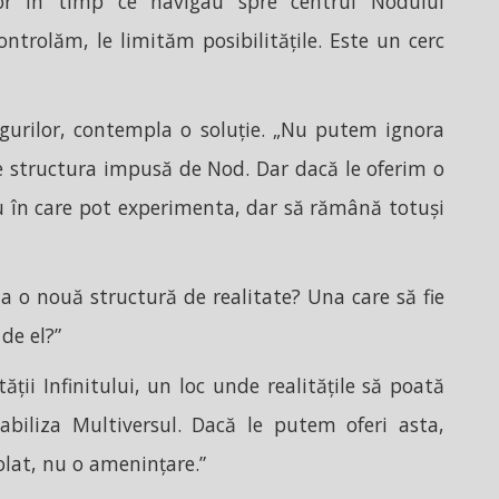
lor în timp ce navigau spre centrul Nodului
ontrolăm, le limităm posibilitățile. Este un cerc
ingurilor, contempla o soluție. „Nu putem ignora
de structura impusă de Nod. Dar dacă le oferim o
u în care pot experimenta, dar să rămână totuși
la o nouă structură de realitate? Una care să fie
de el?”
ții Infinitului, un loc unde realitățile să poată
tabiliza Multiversul. Dacă le putem oferi asta,
lat, nu o amenințare.”