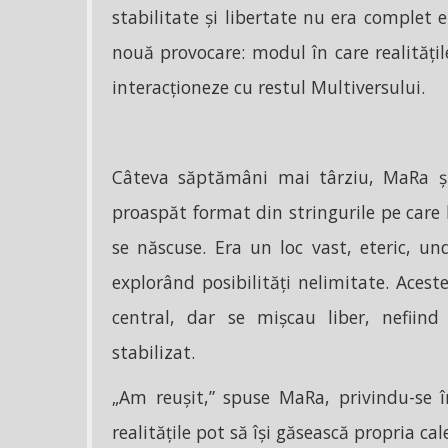
stabilitate și libertate nu era complet 
nouă provocare: modul în care realitățil
interacționeze cu restul Multiversului.
Câteva săptămâni mai târziu, MaRa și 
proaspăt format din stringurile pe care le
se născuse. Era un loc vast, eteric, unde 
explorând posibilități nelimitate. Acest
central, dar se mișcau liber, nefiind
stabilizat.
„Am reușit,” spuse MaRa, privindu-se î
realitățile pot să își găsească propria cal