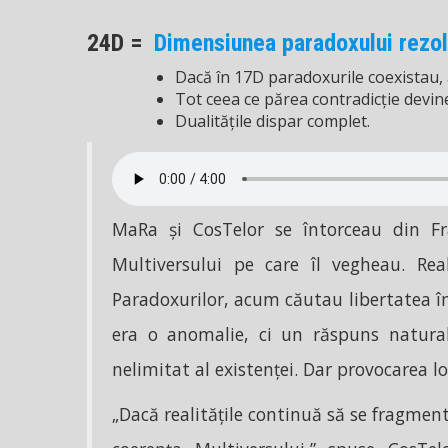
24D =
Dimensiunea paradoxului rezol
Dacă în 17D paradoxurile coexistau, 
Tot ceea ce părea contradicție devine
Dualitățile dispar complet.
MaRa și CosTelor se întorceau din F
Multiversului pe care îl vegheau. Rea
Paradoxurilor, acum căutau libertatea î
era o anomalie, ci un răspuns natural 
nelimitat al existenței. Dar provocarea lo
„Dacă realitățile continuă să se fragment