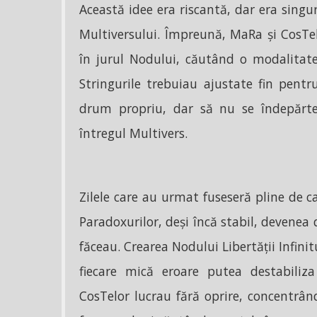
Această idee era riscantă, dar era sing
Multiversului. Împreună, MaRa și CosTel
în jurul Nodului, căutând o modalitate 
Stringurile trebuiau ajustate fin pentr
drum propriu, dar să nu se îndepărtez
întregul Multivers.
Zilele care au urmat fuseseră pline de c
Paradoxurilor, deși încă stabil, devenea d
făceau. Crearea Nodului Libertății Infinit
fiecare mică eroare putea destabiliza
CosTelor lucrau fără oprire, concentrând