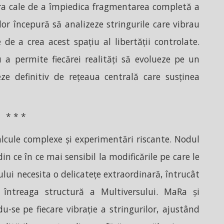
ura cale de a împiedica fragmentarea completă a
or începură să analizeze stringurile care vibrau
de a crea acest spațiu al libertății controlate.
u a permite fiecărei realități să evolueze pe un
e definitiv de rețeaua centrală care susținea
* * *
alcule complexe și experimentări riscante. Nodul
in ce în ce mai sensibil la modificările pe care le
ului necesita o delicatețe extraordinară, întrucât
 întreaga structură a Multiversului. MaRa și
u-se pe fiecare vibrație a stringurilor, ajustând