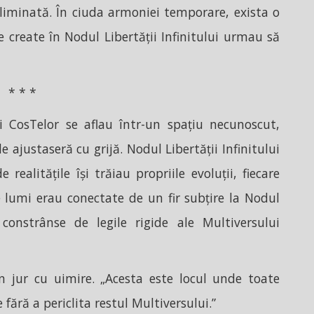
eliminată. În ciuda armoniei temporare, exista o
e create în Nodul Libertății Infinitului urmau să
* * *
CosTelor se aflau într-un spațiu necunoscut,
 ajustaseră cu grijă. Nodul Libertății Infinitului
realitățile își trăiau propriile evoluții, fiecare
e lumi erau conectate de un fir subțire la Nodul
 constrânse de legile rigide ale Multiversului
n jur cu uimire. „Acesta este locul unde toate
e fără a periclita restul Multiversului.”