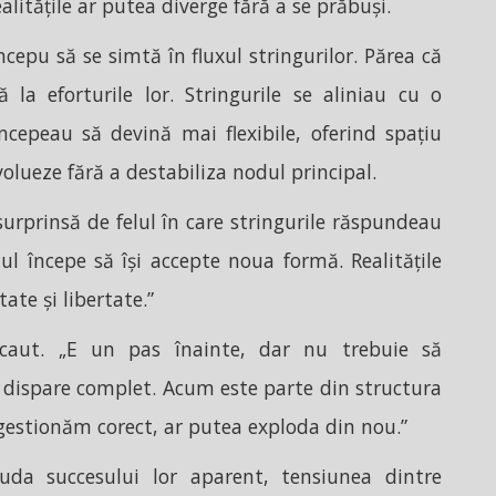
alitățile ar putea diverge fără a se prăbuși.
cepu să se simtă în fluxul stringurilor. Părea că
 la eforturile lor. Stringurile se aliniau cu o
ncepeau să devină mai flexibile, oferind spațiu
volueze fără a destabiliza nodul principal.
surprinsă de felul în care stringurile răspundeau
ul începe să își accepte noua formă. Realitățile
ate și libertate.”
ecaut. „E un pas înainte, dar nu trebuie să
dispare complet. Acum este parte din structura
gestionăm corect, ar putea exploda din nou.”
uda succesului lor aparent, tensiunea dintre