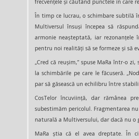
frecvențele și căutând punctele în care re
În timp ce lucrau, o schimbare subtilă în
Multiversul însuși începea să răspundă
armonie neașteptată, iar rezonanțele î
pentru noi realități să se formeze și să e
„Cred că reușim,” spuse MaRa într-o zi, 
la schimbările pe care le făcuseră. „Nod
par să găsească un echilibru între stabilit
CosTelor încuviință, dar rămânea pr
subestimăm pericolul. Fragmentarea nu 
naturală a Multiversului, dar dacă nu o 
MaRa știa că el avea dreptate. În ci