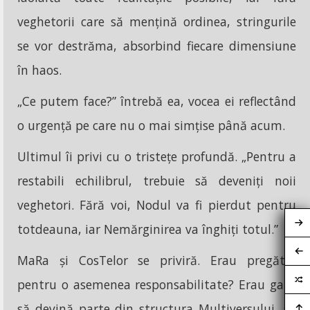
veghetorii care să mențină ordinea, stringurile
se vor destrăma, absorbind fiecare dimensiune
în haos.
„Ce putem face?” întrebă ea, vocea ei reflectând
o urgență pe care nu o mai simțise până acum.
Ultimul îi privi cu o tristețe profundă. „Pentru a
restabili echilibrul, trebuie să deveniți noii
veghetori. Fără voi, Nodul va fi pierdut pentru
totdeauna, iar Nemărginirea va înghiți totul.”
MaRa și CosTelor se priviră. Erau pregătiți
pentru o asemenea responsabilitate? Erau gata
să devină parte din structura Multiversului, să