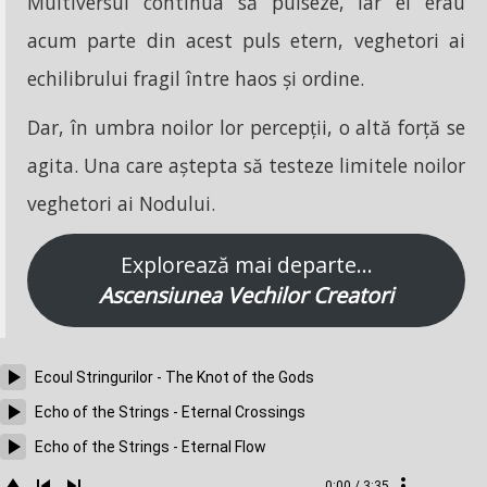
Multiversul continua să pulseze, iar ei erau
acum parte din acest puls etern, veghetori ai
echilibrului fragil între haos și ordine.
Dar, în umbra noilor lor percepții, o altă forță se
agita. Una care aștepta să testeze limitele noilor
veghetori ai Nodului.
Explorează mai departe…
Ascensiunea Vechilor Creatori
Ecoul Stringurilor - The Knot of the Gods
Echo of the Strings - Eternal Crossings
Echo of the Strings - Eternal Flow
0:00 / 3:35