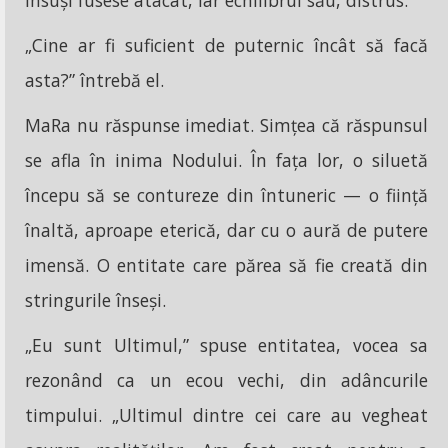
însuși fusese atacat, iar echilibrul său, distrus.
„Cine ar fi suficient de puternic încât să facă
asta?” întrebă el.
MaRa nu răspunse imediat. Simțea că răspunsul
se afla în inima Nodului. În fața lor, o siluetă
începu să se contureze din întuneric — o ființă
înaltă, aproape eterică, dar cu o aură de putere
imensă. O entitate care părea să fie creată din
stringurile înseși.
„Eu sunt Ultimul,” spuse entitatea, vocea sa
rezonând ca un ecou vechi, din adâncurile
timpului. „Ultimul dintre cei care au vegheat