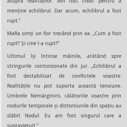
asupra realităților. Am fost creat pentru a
menține echilibrul. Dar acum, echilibrul a fost
rupt.”
MaRa simți un fior trecând prin ea. „Cum a fost
rupt? Și cine l-a rupt?”
Ultimul își întinse mâinile, arătând spre
stringurile contorsionate din jur. „Echilibrul a
fost destabilizat de conflictele voastre.
Realitățile nu pot suporta această tensiune.
Umbrele Nemărginirii, călătoriile voastre prin
nodurile temporale și distorsiunile din spațiu au
slăbit Nodul. Eu am fost singurul care a
supraviețuit.”