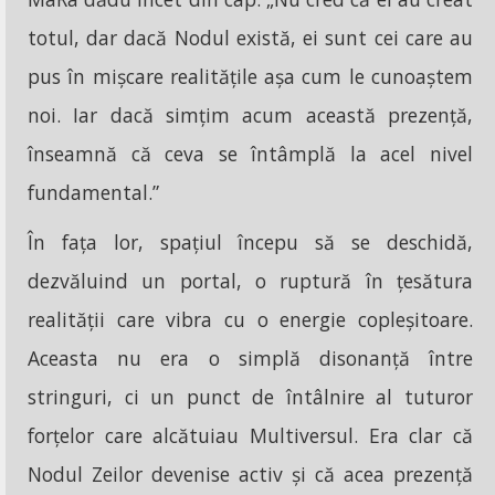
totul, dar dacă Nodul există, ei sunt cei care au
pus în mișcare realitățile așa cum le cunoaștem
noi. Iar dacă simțim acum această prezență,
înseamnă că ceva se întâmplă la acel nivel
fundamental.”
În fața lor, spațiul începu să se deschidă,
dezvăluind un portal, o ruptură în țesătura
realității care vibra cu o energie copleșitoare.
Aceasta nu era o simplă disonanță între
stringuri, ci un punct de întâlnire al tuturor
forțelor care alcătuiau Multiversul. Era clar că
Nodul Zeilor devenise activ și că acea prezență