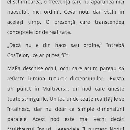
el schimbarea, o frecvență care nu aparținea nici
haosului, nici ordinii. Ceva nou, dar vechi în
același timp. O prezență care transcendea
conceptele lor de realitate.
„Dacă nu e din haos sau ordine,” întrebă
CosTelor, „ce ar putea fi?”
MaRa deschise ochii, ochi care acum păreau să
reflecte lumina tuturor dimensiunilor. „Există
un punct în Multivers… un nod care unește
toate stringurile. Un loc unde toate realitățile se
întâlnesc, dar nu doar ca simple dimensiuni
paralele. Acest nod este mai vechi decât
Multiversul însuși. Legendele îl numesc Nodul