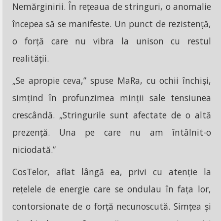
Nemărginirii. În rețeaua de stringuri, o anomalie
începea să se manifeste. Un punct de rezistență,
o forță care nu vibra la unison cu restul
realității.
„Se apropie ceva,” spuse MaRa, cu ochii închiși,
simțind în profunzimea minții sale tensiunea
crescândă. „Stringurile sunt afectate de o altă
prezență. Una pe care nu am întâlnit-o
niciodată.”
CosTelor, aflat lângă ea, privi cu atenție la
rețelele de energie care se ondulau în fața lor,
contorsionate de o forță necunoscută. Simțea și