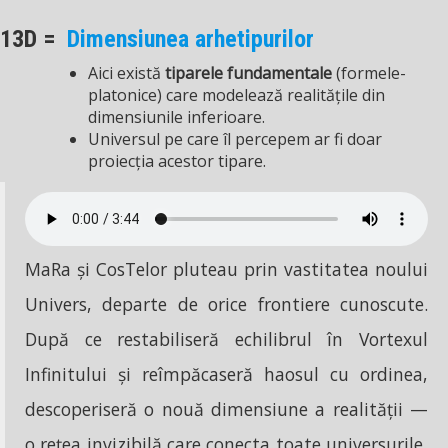
13D =
Dimensiunea arhetipurilor
Aici există
tiparele fundamentale
(formele-
platonice) care modelează realitățile din
dimensiunile inferioare.
Universul pe care îl percepem ar fi doar
proiecția acestor tipare.
MaRa și CosTelor pluteau prin vastitatea noului
Univers, departe de orice frontiere cunoscute.
După ce restabiliseră echilibrul în Vortexul
Infinitului și reîmpăcaseră haosul cu ordinea,
descoperiseră o nouă dimensiune a realității —
o rețea invizibilă care conecta toate universurile,