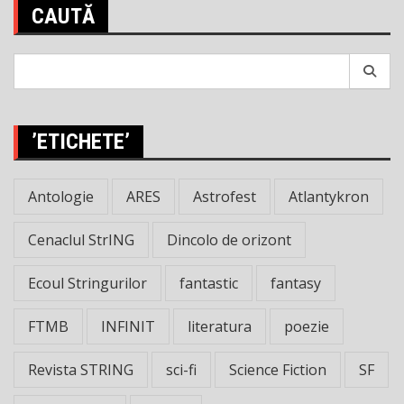
CAUTĂ
Search
for:
’ETICHETE’
Antologie
ARES
Astrofest
Atlantykron
Cenaclul StrING
Dincolo de orizont
Ecoul Stringurilor
fantastic
fantasy
FTMB
INFINIT
literatura
poezie
Revista STRING
sci-fi
Science Fiction
SF