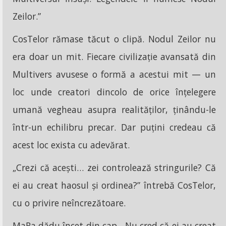
Zeilor.”
CosTelor rămase tăcut o clipă. Nodul Zeilor nu
era doar un mit. Fiecare civilizație avansată din
Multivers avusese o formă a acestui mit — un
loc unde creatori dincolo de orice înțelegere
umană vegheau asupra realităților, ținându-le
într-un echilibru precar. Dar puțini credeau că
acest loc exista cu adevărat.
„Crezi că acești… zei controlează stringurile? Că
ei au creat haosul și ordinea?” întrebă CosTelor,
cu o privire neîncrezătoare.
MaRa dădu încet din cap. „Nu cred că ei au creat