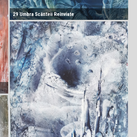
29 Umbra Scânteii Reînviate
32D = Dimensiunea echivalenței valorice. Aici toate
calitățile (energie, informație, conștiință etc.) pot fi
convertite direct între ele. Conversia se realizează pe
baza unor „rate” (se referă la frecvență sau
probabilitate) ontologice.
l