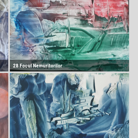
28 Focul Nemuritorilor
31D = Dimensiunea legislației cosmice. Un set fluid de
principii-formă care guvernează interacțiunile între
dimensiuni. Asemănător cu o „Constituție” a Universului.