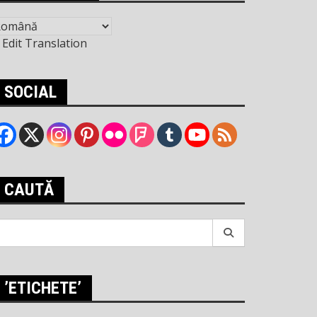
Edit Translation
SOCIAL
CAUTĂ
earch
r:
’ETICHETE’