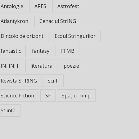
Antologie
ARES
Astrofest
Atlantykron
Cenaclul StrING
Dincolo de orizont
Ecoul Stringurilor
fantastic
fantasy
FTMB
INFINIT
literatura
poezie
Revista STRING
sci-fi
Science Fiction
SF
Spațiu-Timp
Știință