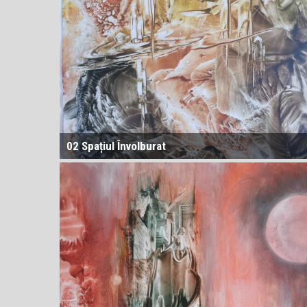
02 Spațiul Învolburat
5D = Gravitație (în relativitatea generală, efectele
gravitației sunt atribuite curburii spațiu-timp în locul
forței) → reprezentarea Dimensiunii în care existăm