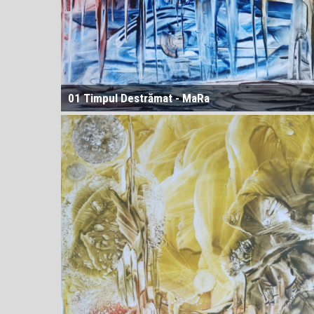
01 Timpul Destrămat - MaRa
4D = Spațiu-timp → Continuul spațiu-timp (Număr
hipercomplex, Cuaternion)