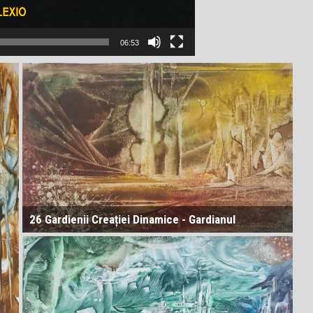
06:53
28D = Dimensiunea structurării tiparelor dinamice.
Tiparele nu mai sunt statice (arhetipuri) ci procese.
Aceste procese se auto-reorganizează în timp-spațiu
multi-nivel.
26 Gardienii Creației Dinamice - Gardianul
Trecutului Dinamic
29D = Dimensiunea negocierii între realități. Conflictul
dintre posibile manifestări este soluționat printr-un
protocol ontologic. Se negociază ce devine real și ce
rămâne potențial.