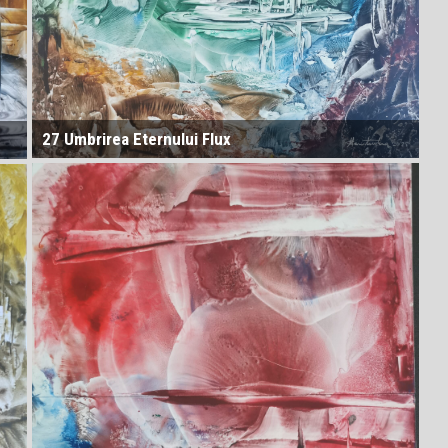
27 Umbrirea Eternului Flux
30D = Dimensiunea meta-creativității. Capacitatea
sistemului de a crea reguli noi pentru creație însăși.
„Creativitatea care creează creativitate”.