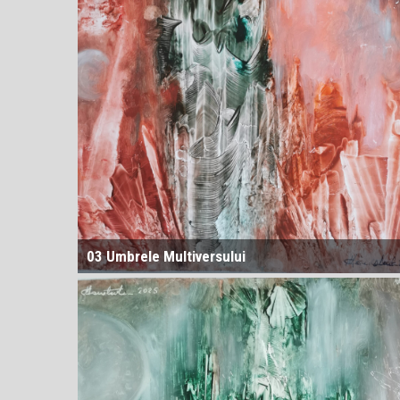
03 Umbrele Multiversului
6D = Dimensiunea energiei. Analog cu modul în care
gravitația modelează țesătura spațiu-timp, energia ar
putea fi o dimensiune distinctă, nu doar o mărime
scalară. Ea ar reprezenta potențialul de transformare a
realității: cât de mult „poate deveni” ceva. În 5D,
gravitația curbează spațiul și timpul; în 6D, energia ar