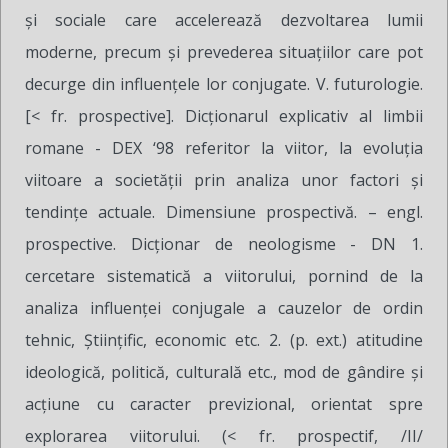
şi sociale care accelerează dezvoltarea lumii
moderne, precum şi prevederea situaţiilor care pot
decurge din influenţele lor conjugate. V. futurologie.
[< fr. prospective]. Dicţionarul explicativ al limbii
romane - DEX ‘98 referitor la viitor, la evoluţia
viitoare a societăţii prin analiza unor factori şi
tendinţe actuale. Dimensiune prospectivă. – engl.
prospective. Dicţionar de neologisme - DN 1.
cercetare sistematică a viitorului, pornind de la
analiza influenţei conjugale a cauzelor de ordin
tehnic, Ştiinţific, economic etc. 2. (p. ext.) atitudine
ideologică, politică, culturală etc., mod de gândire şi
acţiune cu caracter previzional, orientat spre
explorarea viitorului. (< fr. prospectif, /II/