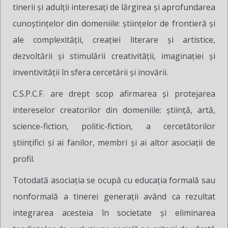
tinerii şi adulţii interesaţi de lărgirea şi aprofundarea
cunoştinţelor din domeniile: ştiinţelor de frontieră şi
ale complexităţii, creaţiei literare şi artistice,
dezvoltării şi stimulării creativităţii, imaginaţiei şi
inventivităţii în sfera cercetării şi inovării.
C.S.P.C.F. are drept scop afirmarea şi protejarea
intereselor creatorilor din domeniile: ştiinţă, artă,
science-fiction, politic-fiction, a cercetătorilor
ştiinţifici şi ai fanilor, membri şi ai altor asociaţii de
profil.
Totodată asociaţia se ocupă cu educaţia formală sau
nonformală a tinerei generaţii având ca rezultat
integrarea acesteia în societate şi eliminarea