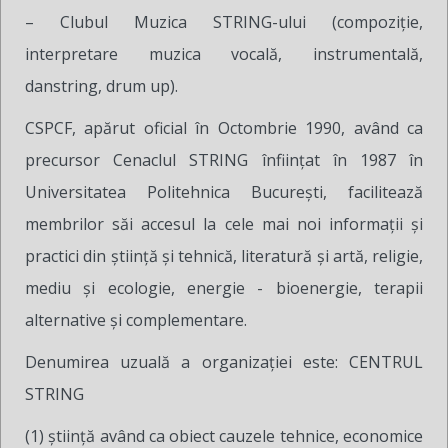
– Clubul Muzica STRING-ului (compoziţie,
interpretare muzica vocală, instrumentală,
danstring, drum up).
CSPCF, apărut oficial în Octombrie 1990, având ca
precursor Cenaclul STRING înfiinţat în 1987 în
Universitatea Politehnica București, facilitează
membrilor săi accesul la cele mai noi informaţii şi
practici din ştiinţă şi tehnică, literatură şi artă, religie,
mediu şi ecologie, energie - bioenergie, terapii
alternative şi complementare.
Denumirea uzuală a organizației este: CENTRUL
STRING
(1) ştiinţă având ca obiect cauzele tehnice, economice