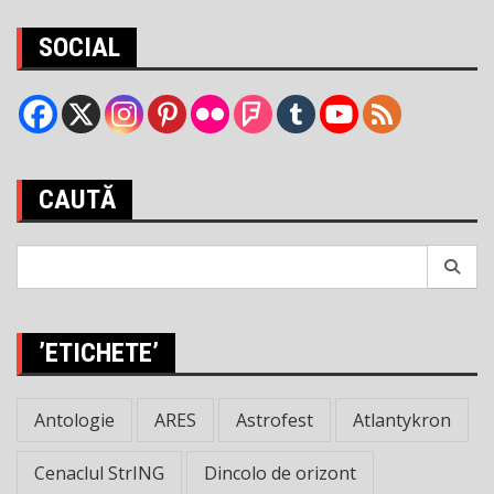
SOCIAL
CAUTĂ
Search
for:
’ETICHETE’
Antologie
ARES
Astrofest
Atlantykron
Cenaclul StrING
Dincolo de orizont