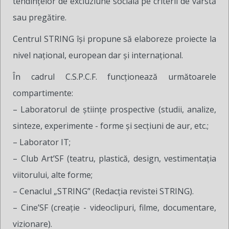
tendinţelor de excluziune socială pe criterii de vârstă
sau pregătire.
Centrul STRING îşi propune să elaboreze proiecte la
nivel naţional, european dar şi internaţional.
În cadrul C.S.P.C.F. funcționează următoarele
compartimente:
– Laboratorul de ştiinţe prospective (studii, analize,
sinteze, experimente - forme şi secţiuni de aur, etc.;
– Laborator IT;
– Club Art’SF (teatru, plastică, design, vestimentaţia
viitorului, alte forme;
– Cenaclul „STRING” (Redacţia revistei STRING).
– Cine’SF (creaţie - videoclipuri, filme, documentare,
vizionare).