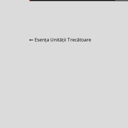
Navigare
Esența Unității Trecătoare
în
articole