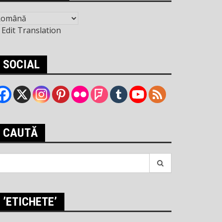
Edit Translation
SOCIAL
CAUTĂ
earch
r:
’ETICHETE’