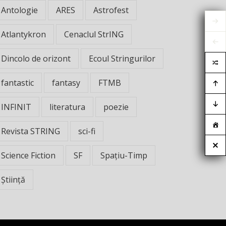
Antologie
ARES
Astrofest
Atlantykron
Cenaclul StrING
Dincolo de orizont
Ecoul Stringurilor
fantastic
fantasy
FTMB
INFINIT
literatura
poezie
Revista STRING
sci-fi
Science Fiction
SF
Spațiu-Timp
Știință