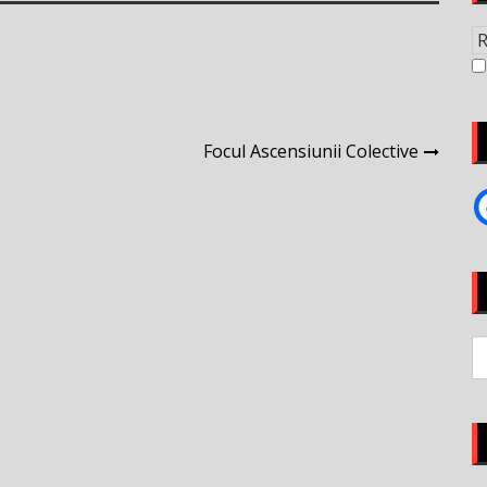
Focul Ascensiunii Colective
S
fo