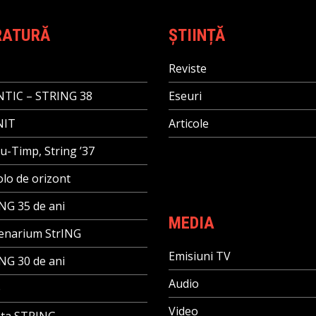
RATURĂ
ȘTIINȚĂ
Reviste
TIC – STRING 38
Eseuri
NIT
Articole
u-Timp, String ’37
lo de orizont
NG 35 de ani
MEDIA
enarium StrING
Emisiuni TV
NG 30 de ani
Audio
e
Video