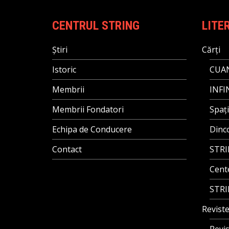
CENTRUL STRING
LITE
Știri
Cărți
Istoric
CUAN
Membrii
INFI
Membrii Fondatori
Spați
Echipa de Conducere
Dinco
Contact
STRI
Cent
STRI
Revist