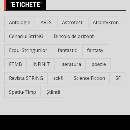
’ETICHETE’
Antologie
ARES
Astrofest
Atlantykron
Cenaclul StrING
Dincolo de orizont
Ecoul Stringurilor
fantastic
fantasy
FTMB
INFINIT
literatura
poezie
Revista STRING
sci-fi
Science Fiction
SF
Spațiu-Timp
Știință