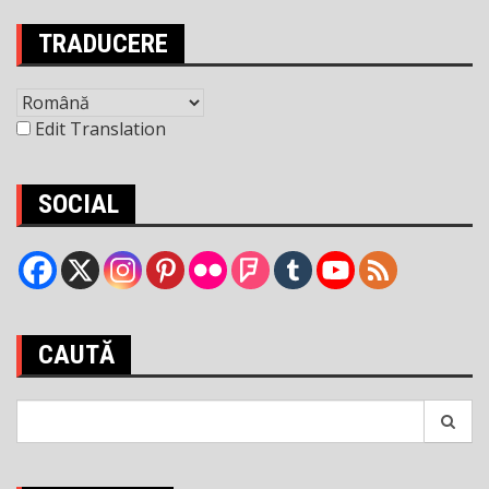
articole
TRADUCERE
Edit Translation
SOCIAL
CAUTĂ
Search
for: