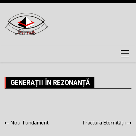
Skip
to
content
GENERAȚII ÎN REZONANȚĂ
Navigare
Noul Fundament
Fractura Eternității
în