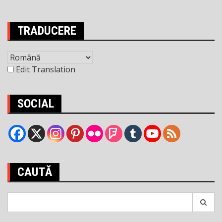
articole
TRADUCERE
Edit Translation
SOCIAL
CAUTĂ
Search
for: