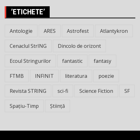
’ETICHETE’
Antologie
ARES
Astrofest
Atlantykron
Cenaclul StrING
Dincolo de orizont
Ecoul Stringurilor
fantastic
fantasy
FTMB
INFINIT
literatura
poezie
Revista STRING
sci-fi
Science Fiction
SF
Spațiu-Timp
Știință