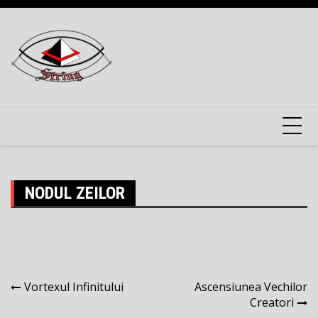
Skip
to
content
NODUL ZEILOR
Navigare
Vortexul Infinitului
Ascensiunea Vechilor
Creatori
în