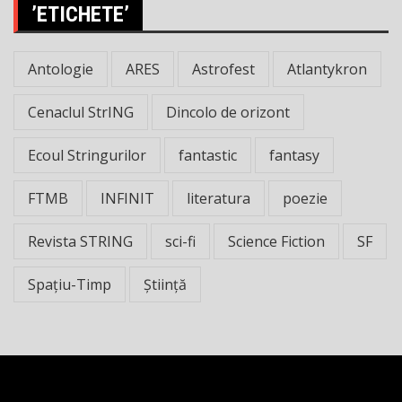
’ETICHETE’
Antologie
ARES
Astrofest
Atlantykron
Cenaclul StrING
Dincolo de orizont
Ecoul Stringurilor
fantastic
fantasy
FTMB
INFINIT
literatura
poezie
Revista STRING
sci-fi
Science Fiction
SF
Spațiu-Timp
Știință