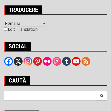
articole
TRADUCERE
Edit Translation
SOCIAL
CAUTĂ
Search
for: