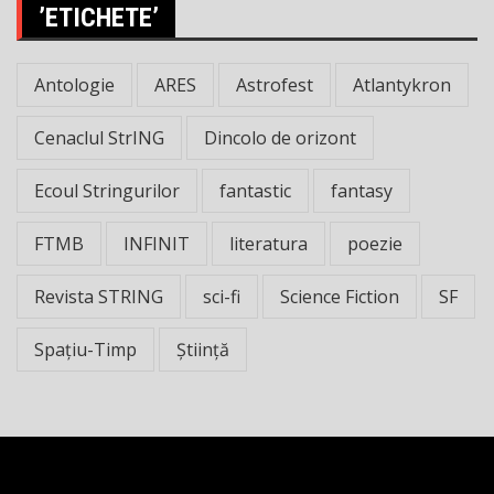
’ETICHETE’
Antologie
ARES
Astrofest
Atlantykron
Cenaclul StrING
Dincolo de orizont
Ecoul Stringurilor
fantastic
fantasy
FTMB
INFINIT
literatura
poezie
Revista STRING
sci-fi
Science Fiction
SF
Spațiu-Timp
Știință