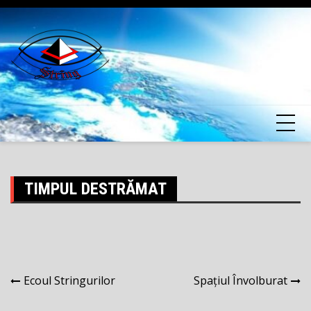
Skip
to
content
TIMPUL DESTRĂMAT
Navigare
Ecoul Stringurilor
Spațiul Învolburat
în