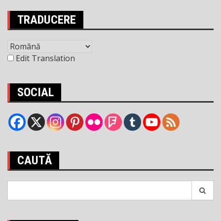
articole
TRADUCERE
Edit Translation
SOCIAL
CAUTĂ
Search
for: